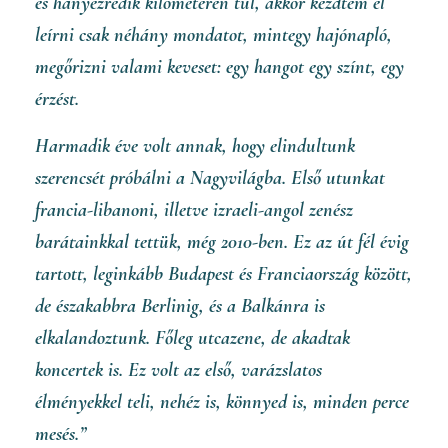
és hányezredik kilométeren túl, akkor kezdtem el
S
leírni csak néhány mondatot, mintegy hajónapló,
O
megőrizni valami keveset: egy hangot egy színt, egy
L
Á
érzést.
S
A
Harmadik éve volt annak, hogy elindultunk
szerencsét próbálni a Nagyvilágba. Első utunkat
francia-libanoni, illetve izraeli-angol zenész
barátainkkal tettük, még 2010-ben. Ez az út fél évig
tartott, leginkább Budapest és Franciaország között,
de északabbra Berlinig, és a Balkánra is
elkalandoztunk. Főleg utcazene, de akadtak
koncertek is. Ez volt az első, varázslatos
élményekkel teli, nehéz is, könnyed is, minden perce
mesés.”