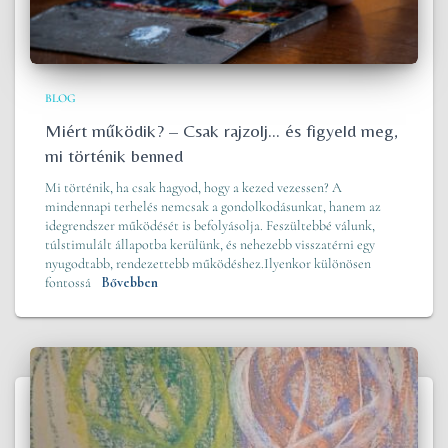
BLOG
Miért működik? – Csak rajzolj… és figyeld meg,
mi történik benned
Mi történik, ha csak hagyod, hogy a kezed vezessen? A
mindennapi terhelés nemcsak a gondolkodásunkat, hanem az
idegrendszer működését is befolyásolja. Feszültebbé válunk,
túlstimulált állapotba kerülünk, és nehezebb visszatérni egy
nyugodtabb, rendezettebb működéshez.Ilyenkor különösen
fontossá
Bővebben