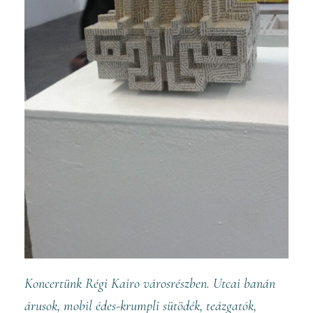
Koncertünk Régi Kairo városrészben. Utcai banán
árusok, mobil édes-krumpli sütödék, teázgatók,