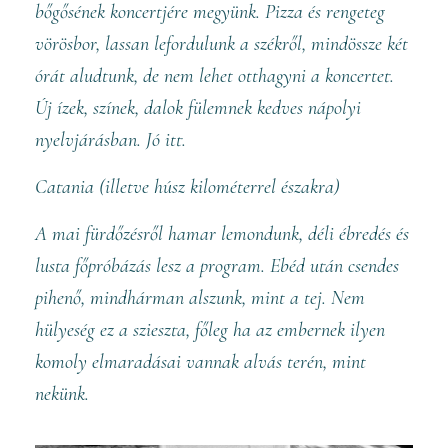
bőgősének koncertjére megyünk. Pizza és rengeteg
vörösbor, lassan lefordulunk a székről, mindössze két
órát aludtunk, de nem lehet otthagyni a koncertet.
Új ízek, színek, dalok fülemnek kedves nápolyi
nyelvjárásban. Jó itt.
Catania (illetve húsz kilométerrel északra)
A mai fürdőzésről hamar lemondunk, déli ébredés és
lusta főpróbázás lesz a program. Ebéd után csendes
pihenő, mindhárman alszunk, mint a tej. Nem
hülyeség ez a szieszta, főleg ha az embernek ilyen
komoly elmaradásai vannak alvás terén, mint
nekünk.