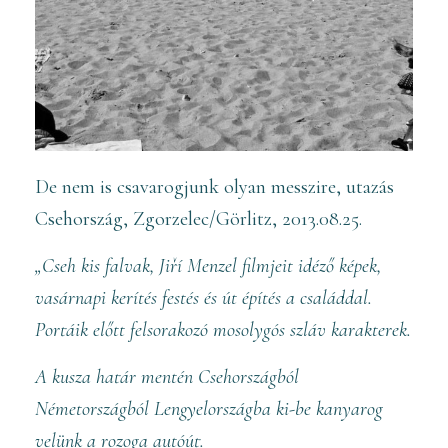
De nem is csavarogjunk olyan messzire, u
tazás
Csehország, Zgorzelec/Görlitz, 2013.08.25.
„Cseh kis falvak, Jiří Menzel filmjeit idéző képek,
vasárnapi kerítés festés és út építés a családdal.
Portáik előtt felsorakozó mosolygós szláv karakterek.
A kusza határ mentén Csehországból
Németországból Lengyelországba ki-be kanyarog
velünk a rozoga autóút.