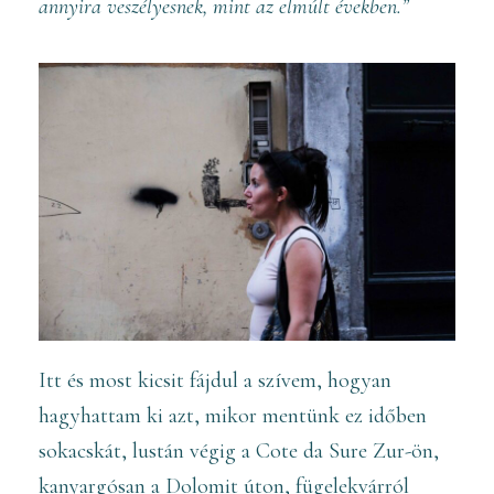
annyira veszélyesnek, mint az elmúlt években.”
Itt és most kicsit fájdul a szívem, hogyan
hagyhattam ki azt, mikor mentünk ez időben
sokacskát, lustán végig a Cote da Sure Zur-ön,
kanyargósan a Dolomit úton, fügelekvárról