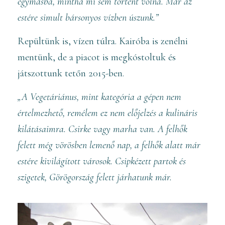
egymásba, mintha mi sem történt volna. Már az
estére simult bársonyos vízben úszunk.”
Repültünk is, vízen túlra. Kairóba is zenélni
mentünk, de a piacot is megkóstoltuk és
játszottunk tetőn 2015-ben.
„A Vegetáriánus, mint kategória a gépen nem
értelmezhető, remélem ez nem előjelzés a kulináris
kilátásaimra. Csirke vagy marha van. A felhők
felett még vörösben lemenő nap, a felhők alatt már
estére kivilágított városok. Csipkézett partok és
szigetek, Görögország felett járhatunk már.