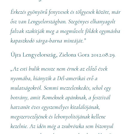
Érkezés gyönyörű fenyvesek és tölgyesek között, már
ősz van Lengyelországban. Szegényes elhanyagolt
falvak szakítják meg a megművelt földek egymásba
kapaszkodó sárga-barna mintáját.”
Újra Lengyelország, Zielona Gora 2012.08.29.
„Az esti bulik messze nem érnek az előző évek
nyomába, hiányzik a Dél-amerikai erő a
mulatságokról. Semmi meztelenkedés, sehol egy
botrány, amit Romeknek apánknak, a fesztivál
hatvanöt éves egyszemélyes kitalálójának,
megszervezőjének és lebonyolítójának kellene
kezelnie. Az idén még a zsubrówka sem bizonyul