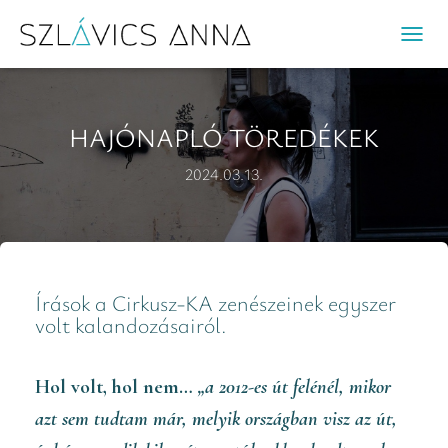
N
A
V
I
HAJÓNAPLÓ TÖREDÉKEK
G
Á
2024.03.13.
C
I
Ó
B
E
-
Írások a Cirkusz-KA zenészeinek egyszer
/
volt kalandozásairól.
K
I
K
Hol volt, hol nem…
„a 2012-es út felénél, mikor
A
azt sem tudtam már, melyik országban visz az út,
P
C