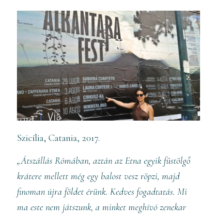
Szicília, Catania, 2017.
„Átszállás Rómában, aztán az Etna egyik füstölgő
krátere mellett még egy balost vesz röpzi, majd
finoman újra földet érünk. Kedves fogadtatás. Mi
ma este nem játszunk, a minket meghívó zenekar