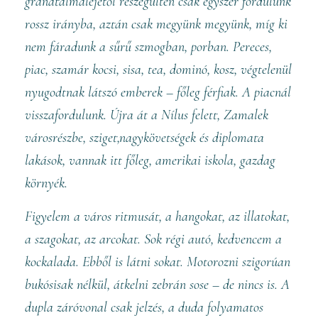
gránátalmaléjétől részegülten csak egyszer fordulunk
rossz irányba, aztán csak megyünk megyünk, míg ki
nem fáradunk a sűrű szmogban, porban. Pereces,
piac, szamár kocsi, sisa, tea, dominó, kosz, végtelenül
nyugodtnak látszó emberek – főleg férfiak. A piacnál
visszafordulunk. Újra át a Nílus felett, Zamalek
városrészbe, sziget,nagykövetségek és diplomata
lakások, vannak itt főleg, amerikai iskola, gazdag
környék.
Figyelem a város ritmusát, a hangokat, az illatokat,
a szagokat, az arcokat. Sok régi autó, kedvencem a
kockalada. Ebből is látni sokat. Motorozni szigorúan
bukósisak nélkül, átkelni zebrán sose – de nincs is. A
dupla záróvonal csak jelzés, a duda folyamatos