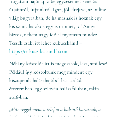
írogatom hajónapló bejegyzéseimet zenélős
útjaimról, útjainkról. Igaz, jól elrejtve, az online
világ bugyraiban, de ha másnak is hoznak egy
kis színt, ha okoz egy is örömet, jó! Annyi
biztos, nekem nagy idők lenyomata mindez.
Tessék csak, itt lehet kukucskálni! –
https://cirkusz-ka.tumblr.com
Néhány kóstolót itt is megosztok, lesz, ami lesz!
Például így kóstoltunk meg mindent egy
kiszuperált halászhajóból lett családi
étteremben, egy szlovén halászfaluban, talán
2016-ban:
„Már reggel ment a telefon a halsütő barátnak, a