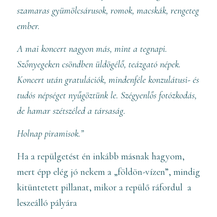
szamaras gyümölcsárusok, romok, macskák, rengeteg
ember.
A mai koncert nagyon más, mint a tegnapi.
Szőnyegeken csöndben üldögélő, teázgató népek.
Koncert után gratulációk, mindenféle konzulátusi- és
tudós népséget nyűgöztünk le. Szégyenlős fotózkodás,
de hamar szétszéled a társaság.
Holnap piramisok.”
Ha a repülgetést én inkább másnak hagyom,
mert épp elég jó nekem a „földön-vízen”, mindig
kitüntetett pillanat, mikor a repülő ráfordul a
leszeálló pályára