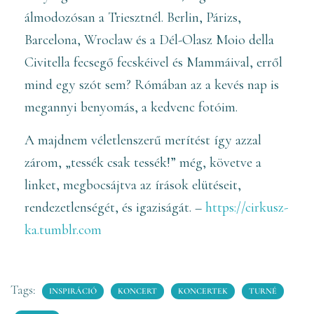
álmodozósan a Triesztnél. Berlin, Párizs,
Barcelona, Wroclaw és a Dél-Olasz Moio della
Civitella fecsegő fecskéivel és Mammáival, erről
mind egy szót sem? Rómában az a kevés nap is
megannyi benyomás, a kedvenc fotóim.
A majdnem véletlenszerű merítést így azzal
zárom, „tessék csak tessék!” még, követve a
linket, megbocsájtva az írások elütéseit,
rendezetlenségét, és igaziságát. –
https://cirkusz-
ka.tumblr.com
Tags:
INSPIRÁCIÓ
KONCERT
KONCERTEK
TURNÉ