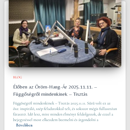
BLOG
Élőben az Öröm-Hang-Ár 2025.11.11. –
Függőségről mindenkinek – Tisztás
Függőségről mindenkinek – Tisztás 2025.11.11. Sűrű volt ez az
ősz: inspiráló, szép feladatokkal teli, és sokszor mégis fullasztóan
fárasztó. Idő lesz, mire minden élményt feldolgozok, de ezzel a
bejegyzéssel most elkezdem beemelni és átgondolni a
Bővebben