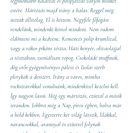
legfinomabb halaival és polipjaival várjon minket
estére. Mártózás majd irány a halas. Reggel még
úsztak állítólag. El is hiszem. Négyféle főfogást
rendelünk, mindenki kóstol mindent. Nem tudom
eldönteni mi a kedvenc. Kemencés polip krumlival,
vagy a rákos pikáns tészta. Házi kenyér, olívaolajjal
a tésztában, zseniálisan ropog. Csokoládé muffinok,
dög erős gyógynövényes pálesz és Izolai szerb
pletykák a desszert. Irány a város, mintha
rocksztárokkal vonulnánk, mindenkivel kezelni kell.
Így nagyon lassú. Még egy mártózás, ezúttal a másik
strandon. Jobbra még a Nap, piros égben, balra már
a hold kékben. Egyszerre két világ látszik, lilákkal,
narancsokkal, arannyal és ezüsttel folynak