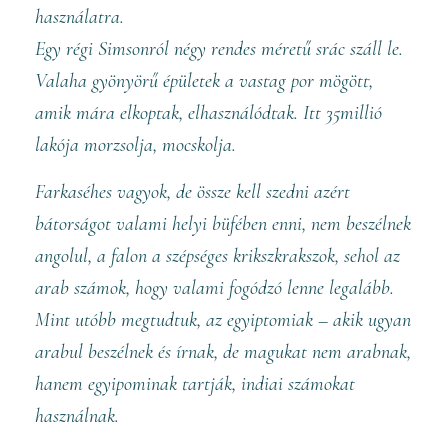
használatra.
Egy régi Simsonról négy rendes méretű srác száll le.
Valaha gyönyörű épületek a vastag por mögött,
amik mára elkoptak, elhasználódtak. Itt 35millió
lakója morzsolja, mocskolja.
Farkaséhes vagyok, de össze kell szedni azért
bátorságot valami helyi büfében enni, nem beszélnek
angolul, a falon a szépséges krikszkrakszok, sehol az
arab számok, hogy valami fogódzó lenne legalább.
Mint utóbb megtudtuk, az egyiptomiak – akik ugyan
arabul beszélnek és írnak, de magukat nem arabnak,
hanem egyipominak tartják, indiai számokat
használnak.