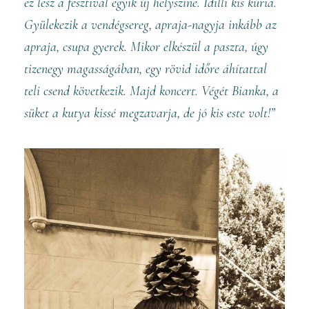
ez lesz a fesztivál egyik új helyszíne. Idilli kis kúria.
Gyülekezik a vendégsereg, apraja-nagyja inkább az
apraja, csupa gyerek. Mikor elkészül a paszta, úgy
tizenegy magasságában, egy rövid időre áhítattal
teli csend következik. Majd koncert. Végét Bianka, a
süket a kutya kissé megzavarja, de jó kis este volt!”