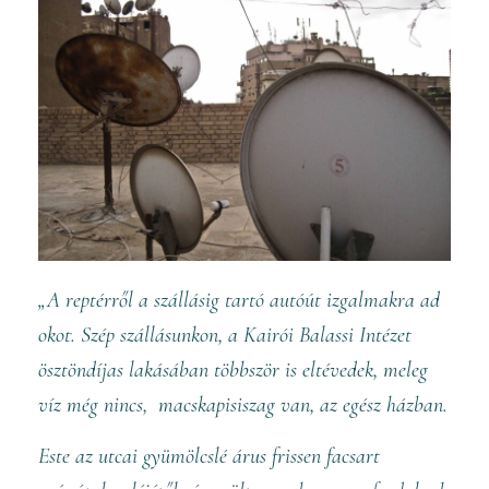
„A reptérről a szállásig tartó autóút izgalmakra ad
okot. Szép szállásunkon, a Kairói Balassi Intézet
ösztöndíjas lakásában többször is eltévedek, meleg
víz még nincs, macskapisiszag van, az egész házban.
Este az utcai gyümölcslé árus frissen facsart