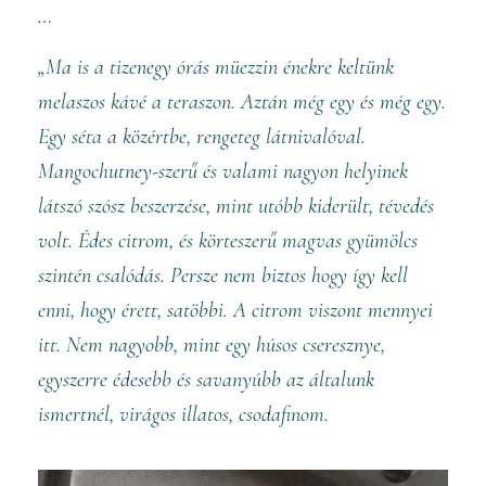
…
„Ma is a tizenegy órás müezzin énekre keltünk
melaszos kávé a teraszon. Aztán még egy és még egy.
Egy séta a közértbe, rengeteg látnivalóval.
Mangochutney-szerű és valami nagyon helyinek
látszó szósz beszerzése, mint utóbb kiderült, tévedés
volt. Édes citrom, és körteszerű magvas gyümölcs
szintén csalódás. Persze nem biztos hogy így kell
enni, hogy érett, satöbbi. A citrom viszont mennyei
itt. Nem nagyobb, mint egy húsos cseresznye,
egyszerre édesebb és savanyúbb az általunk
ismertnél, virágos illatos, csodafinom.