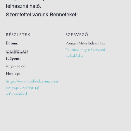
felhasználható.
Szeretettel várunk Benneteket!
RÉSZLETEK
SZERVEZŐ
Dátum:
Pomázi Művelődési Ház
Tekintse meg a Szervező
2024 június 23
weboldalát
Időpont:
16:30 - 19:00
Honlap:
https://www.facebook.com/even
ts/1574264826751114?
ref=newsfeed