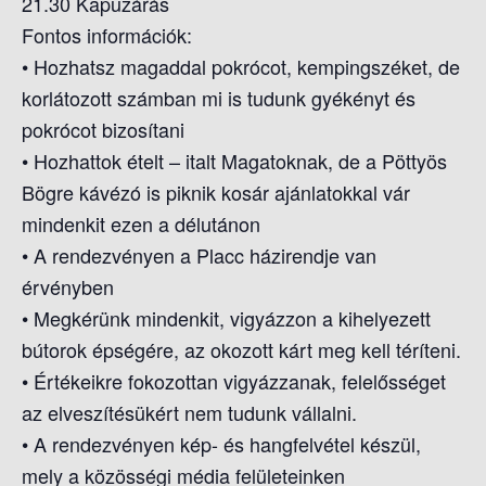
21.30 Kapuzárás
Fontos információk:
• Hozhatsz magaddal pokrócot, kempingszéket, de
korlátozott számban mi is tudunk gyékényt és
pokrócot bizosítani
• Hozhattok ételt – italt Magatoknak, de a Pöttyös
Bögre kávézó is piknik kosár ajánlatokkal vár
mindenkit ezen a délutánon
• A rendezvényen a Placc házirendje van
érvényben
• Megkérünk mindenkit, vigyázzon a kihelyezett
bútorok épségére, az okozott kárt meg kell téríteni.
• Értékeikre fokozottan vigyázzanak, felelősséget
az elveszítésükért nem tudunk vállalni.
• A rendezvényen kép- és hangfelvétel készül,
mely a közösségi média felületeinken