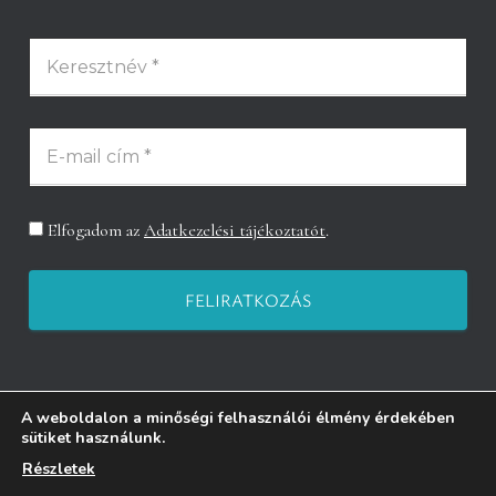
Elfogadom az
Adatkezelési tájékoztatót
.
A weboldalon a minőségi felhasználói élmény érdekében
sütiket használunk.
RÓLAM
ZENE
ZENEPEDAGÓGIA
MŰVÉSZETTERÁPIA
Részletek
ESEMÉNYEK
EGYESÜLET
BLOG
KAPCSOLAT