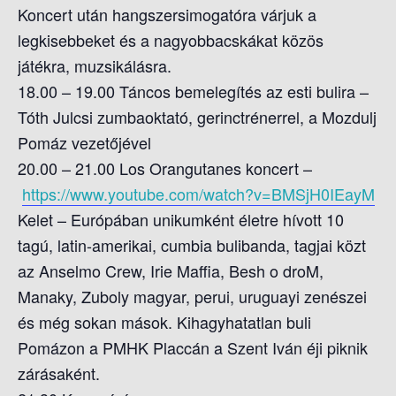
Koncert után hangszersimogatóra várjuk a
legkisebbeket és a nagyobbacskákat közös
játékra, muzsikálásra.
18.00 – 19.00 Táncos bemelegítés az esti bulira –
Tóth Julcsi zumbaoktató, gerinctrénerrel, a Mozdulj
Pomáz vezetőjével
20.00 – 21.00 Los Orangutanes koncert –
https://www.youtube.com/watch?v=BMSjH0IEayM
Kelet – Európában unikumként életre hívott 10
tagú, latin-amerikai, cumbia bulibanda, tagjai közt
az Anselmo Crew, Irie Maffia, Besh o droM,
Manaky, Zuboly magyar, perui, uruguayi zenészei
és még sokan mások. Kihagyhatatlan buli
Pomázon a PMHK Placcán a Szent Iván éji piknik
zárásaként.