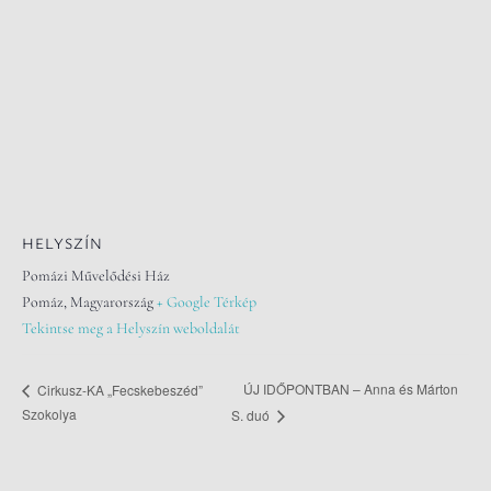
HELYSZÍN
Pomázi Művelődési Ház
Pomáz
,
Magyarország
+ Google Térkép
Tekintse meg a Helyszín weboldalát
ÚJ IDŐPONTBAN – Anna és Márton
Cirkusz-KA „Fecskebeszéd”
Szokolya
S. duó