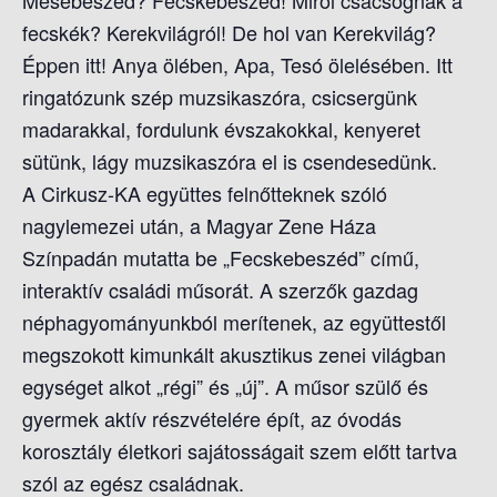
Mesebeszéd? Fecskebeszéd! Miről csacsognak a
fecskék? Kerekvilágról! De hol van Kerekvilág?
Éppen itt! Anya ölében, Apa, Tesó ölelésében. Itt
ringatózunk szép muzsikaszóra, csicsergünk
madarakkal, fordulunk évszakokkal, kenyeret
sütünk, lágy muzsikaszóra el is csendesedünk.
A Cirkusz-KA együttes felnőtteknek szóló
nagylemezei után, a Magyar Zene Háza
Színpadán mutatta be „Fecskebeszéd” című,
interaktív családi műsorát. A szerzők gazdag
néphagyományunkból merítenek, az együttestől
megszokott kimunkált akusztikus zenei világban
egységet alkot „régi” és „új”. A műsor szülő és
gyermek aktív részvételére épít, az óvodás
korosztály életkori sajátosságait szem előtt tartva
szól az egész családnak.