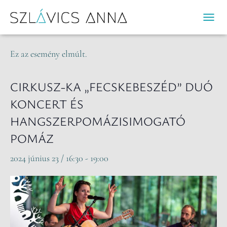
« Összes Események
N
A
V
Ez az esemény elmúlt.
I
G
Á
CIRKUSZ-KA „FECSKEBESZÉD” DUÓ
C
KONCERT ÉS
I
Ó
HANGSZERPOMÁZISIMOGATÓ
B
POMÁZ
E
-
2024 június 23 / 16:30
-
19:00
/
K
I
K
A
P
C