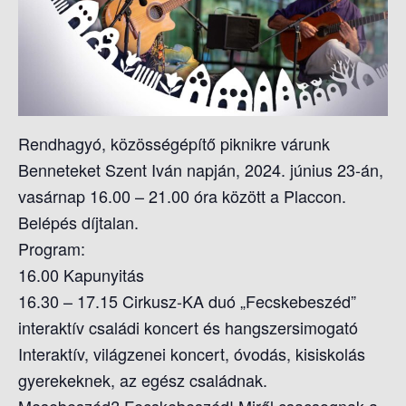
S
O
L
Á
S
A
Rendhagyó, közösségépítő piknikre várunk
Benneteket Szent Iván napján, 2024. június 23-án,
vasárnap 16.00 – 21.00 óra között a Placcon.
Belépés díjtalan.
Program:
16.00 Kapunyitás
16.30 – 17.15 Cirkusz-KA duó „Fecskebeszéd”
interaktív családi koncert és hangszersimogató
Interaktív, világzenei koncert, óvodás, kisiskolás
gyerekeknek, az egész családnak.