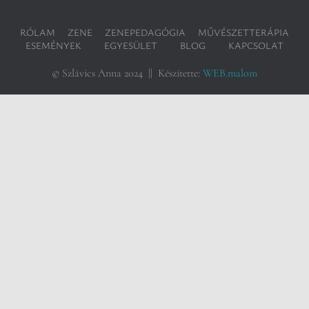
RÓLAM
ZENE
ZENEPEDAGÓGIA
MŰVÉSZETTERÁPIA
ESEMÉNYEK
EGYESÜLET
BLOG
KAPCSOLAT
© Szlávics Anna 2024 || Készítette:
WEB.malom
A weboldalon a minőségi felhasználói élmény érdekében
sütiket használunk.