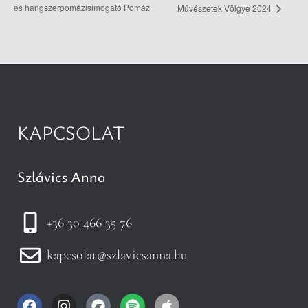
és hangszerpomázisimogató Pomáz
Művészetek Völgye 2024
KAPCSOLAT
Szlávics Anna
+36 30 466 35 76
kapcsolat@szlavicsanna.hu