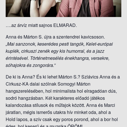
S
O
L
….az árvíz miatt sajnos ELMARAD.
Á
S
Anna és Márton S. újra a szentendrei kavicsoson.
A
„Mai sanzonok, keserédes pesti tangók, Kelet-európai
kuplék, cirkuszi zenék egy kis humorral, és a jazz
érintésével. Történetmesélés énekhangra, versekre,
sóhajokra és zongorára.”
De ki is Anna? És ki lehet Márton S.? Szlávics Anna és a
Cirkusz-KA dalai szólnak Somogyi Márton
hangszerelésében, hol minimalista hol elragadóan dús,
sodró hangzásban. Két karakteres előadó játékos
kalandozása stílusok és műfajok között. Anna és Marci
járatlan, mégis ismerős utakra hív minket oda, ahol a
Hold lapos, a szív csak egy poros porond, ahol a bor hol
édes, hol keserű és a muzsika ÖRÖM!