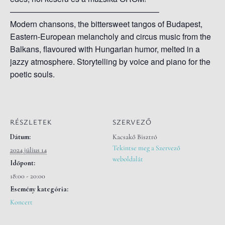
——————————
————————–
Modern chansons, the bittersweet tangos of Budapest,
Eastern-European melancholy and circus music from the
Balkans, flavoured with Hungarian humor, melted in a
jazzy atmosphere. Storytelling by voice and piano for the
poetic souls.
RÉSZLETEK
SZERVEZŐ
Dátum:
Kacsakő Bisztró
Tekintse meg a Szervező
2024 július 14
weboldalát
Időpont:
18:00 - 20:00
Esemény kategória:
Koncert