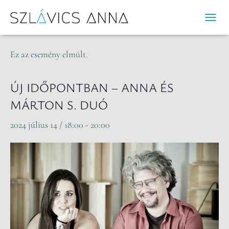
« Összes Események
N
A
V
Ez az esemény elmúlt.
I
G
Á
ÚJ IDŐPONTBAN – ANNA ÉS
C
MÁRTON S. DUÓ
I
Ó
2024 július 14 / 18:00
-
20:00
B
E
-
/
K
I
K
A
P
C