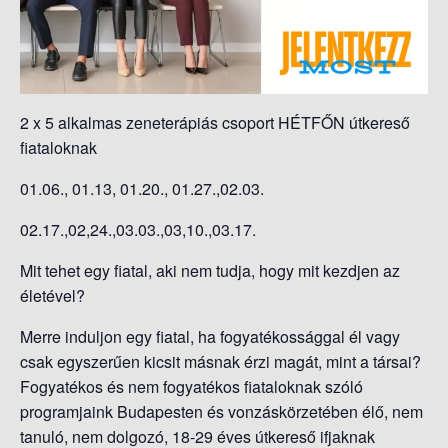
S
O
L
Á
S
2 x 5 alkalmas zeneterápiás csoport HÉTFŐN útkereső
A
fiataloknak
01.06., 01.13, 01.20., 01.27.,02.03.
02.17.,02,24.,03.03.,03,10.,03.17.
Mit tehet egy fiatal, aki nem tudja, hogy mit kezdjen az
életével?
Merre induljon egy fiatal, ha fogyatékossággal él vagy
csak egyszerűen kicsit másnak érzi magát, mint a társai?
Fogyatékos és nem fogyatékos fiataloknak szóló
programjaink Budapesten és vonzáskörzetében élő, nem
tanuló, nem dolgozó, 18-29 éves útkereső ifjaknak