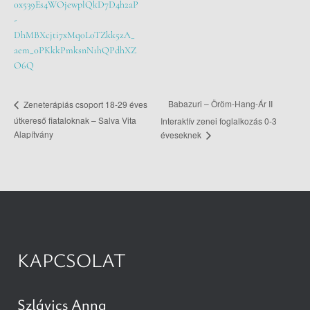
0x539Es4WOjewplQkD7D4h2aP
-
DhMBXcjti7xMq0L0TZkk5zA_
aem_0PKkkPmksnN1hQPdhXZ
O6Q
Babazuri – Öröm-Hang-Ár II
Zeneterápiás csoport 18-29 éves
útkereső fiataloknak – Salva Vita
Interaktív zenei foglalkozás 0-3
Alapítvány
éveseknek
KAPCSOLAT
Szlávics Anna