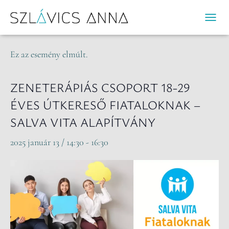
« Összes Események
N
A
V
Ez az esemény elmúlt.
I
G
Á
ZENETERÁPIÁS CSOPORT 18-29
C
ÉVES ÚTKERESŐ FIATALOKNAK –
I
Ó
SALVA VITA ALAPÍTVÁNY
B
E
2025 január 13 / 14:30
-
16:30
-
/
K
I
K
A
P
C