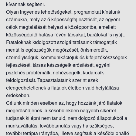
kívánnak segíteni.
Olyan ingyenes lehetőségeket, programokat kínálunk
számukra, mely az ő képességfejlesztését, az egyéni
célok megtalálását helyezi a középpontba, emellett
közösségépítő hatása révén társakat, barátokat is nyújt.
Fiataloknak kidolgozott szolgáltatásaink támogatják
mentális egészségük megőrzését, önismeretük,
személyiségük, kommunikációjuk és kifejezőkészségeik
fejlesztését, társas készségeik erősítését, egyéni
pszichés problémáik, nehézségeik, kudarcaik
feldolgozását. Tapasztalataink szerint ezek
elengedhetetlenek a fiatalok életben való helytállása
érdekében.
Célunk minden esetben az, hogy hozzánk járó fiatalok
megerősödjenek, a későbbiekben nagyobb sikerrel
tudjanak kilépni nem tanuló, nem dolgozó állapotukból a
munkavállalás, továbbtanulás vagy ha szükséges,
további terápia irányába, illetve segítsük a későbbi önálló