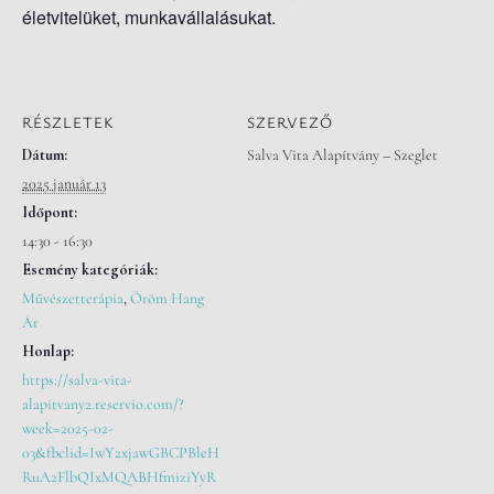
életvitelüket, munkavállalásukat.
RÉSZLETEK
SZERVEZŐ
Dátum:
Salva Vita Alapítvány – Szeglet
2025 január 13
Időpont:
14:30 - 16:30
Esemény kategóriák:
Művészetterápia
,
Öröm Hang
Ár
Honlap:
https://salva-vita-
alapitvany2.reservio.com/?
week=2025-02-
03&fbclid=IwY2xjawGBCPBleH
RuA2FlbQIxMQABHfmiziYyR