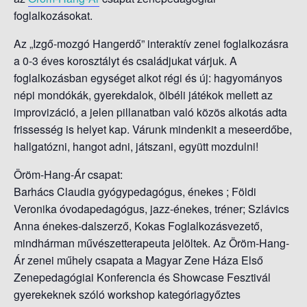
foglalkozásokat.
Az „Izgő-mozgó Hangerdő” interaktív zenei foglalkozásra
a 0-3 éves korosztályt és családjukat várjuk. A
foglalkozásban egységet alkot régi és új: hagyományos
népi mondókák, gyerekdalok, ölbéli játékok mellett az
improvizáció, a jelen pillanatban való közös alkotás adta
frissesség is helyet kap. Várunk mindenkit a meseerdőbe,
hallgatózni, hangot adni, játszani, együtt mozdulni!
Öröm-Hang-Ár csapat:
Barhács Claudia gyógypedagógus, énekes ; Földi
Veronika óvodapedagógus, jazz-énekes, tréner; Szlávics
Anna énekes-dalszerző, Kokas Foglalkozásvezető,
mindhárman művészetterapeuta jelöltek. Az Öröm-Hang-
Ár zenei műhely csapata a Magyar Zene Háza Első
Zenepedagógiai Konferencia és Showcase Fesztivál
gyerekeknek szóló workshop kategóriagyőztes