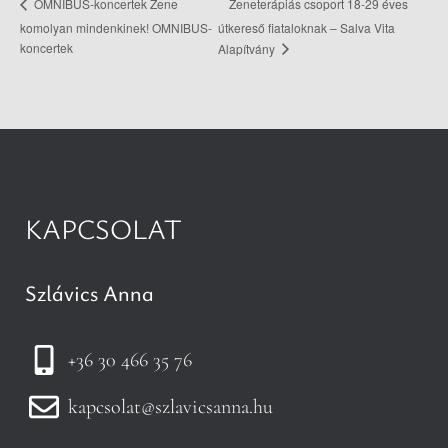
Zeneterápiás csoport 18-29 éves
OMNIBUS-koncertek Zene
komolyan mindenkinek! OMNIBUS-
útkereső fiataloknak – Salva Vita
koncertek
Alapítvány
KAPCSOLAT
Szlávics Anna
+36 30 466 35 76
kapcsolat@szlavicsanna.hu