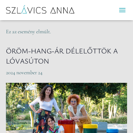
« Összes Események
N
A
V
Ez az esemény elmúlt.
I
G
Á
ÖRÖM-HANG-ÁR DÉLELŐTTÖK A
C
LÓVASÚTON
I
Ó
2024 november 24
B
E
-
/
K
I
K
A
P
C