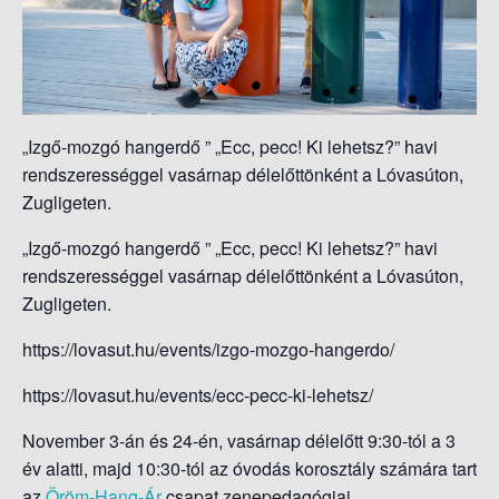
S
O
L
Á
S
„Izgő-mozgó hangerdő ” „Ecc, pecc! Ki lehetsz?” havi
A
rendszerességgel vasárnap délelőttönként a Lóvasúton,
Zugligeten.
„Izgő-mozgó hangerdő ” „Ecc, pecc! Ki lehetsz?” havi
rendszerességgel vasárnap délelőttönként a Lóvasúton,
Zugligeten.
https://lovasut.hu/events/izgo-mozgo-hangerdo/
https://lovasut.hu/events/ecc-pecc-ki-lehetsz/
November 3-án és 24-én, vasárnap délelőtt 9:30-tól a 3
év alatti, majd 10:30-tól az óvodás korosztály számára tart
az
Öröm-Hang-Ár
csapat zenepedagógiai