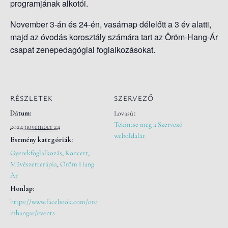
programjának alkotói.
November 3-án és 24-én, vasárnap délelőtt a 3 év alatti,
majd az óvodás korosztály számára tart az Öröm-Hang-Ár
csapat zenepedagógiai foglalkozásokat.
RÉSZLETEK
SZERVEZŐ
Dátum:
Lovasút
Tekintse meg a Szervező
2024 november 24
weboldalát
Esemény kategóriák:
Gyerekfoglalkozás
,
Koncert
,
Művészetterápia
,
Öröm Hang
Ár
Honlap:
https://www.facebook.com/oro
mhangar/events