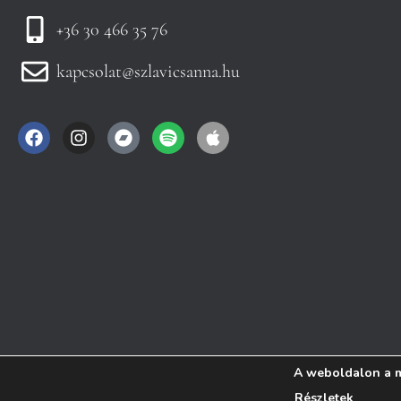
+36 30 466 35 76
kapcsolat@szlavicsanna.hu
A weboldalon a m
RÓLAM
ZENE
ZENEPEDAGÓGIA
MŰVÉSZETTERÁPIA
Részletek
KAPCSOLAT