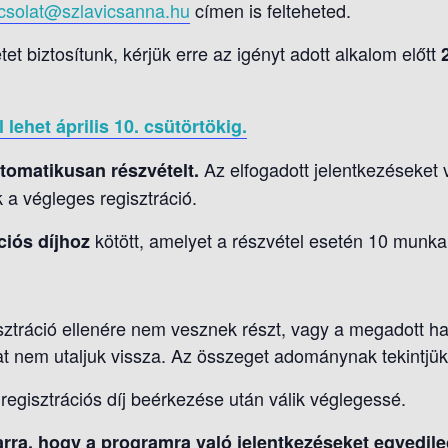
csolat@szlavicsanna.hu
címen is felteheted.
et biztosítunk, kérjük erre az igényt adott alkalom előtt
 lehet április 10. csütörtökig.
Az elfogadott jelentkezéseket 
utomatikusan részvételt.
k a végleges regisztráció.
kötött, amelyet a részvétel esetén 10 munka
ciós díjhoz
sztráció ellenére nem vesznek részt, vagy a megadott h
jat nem utaljuk vissza. Az összeget adománynak tekintjük
regisztrációs díj beérkezése után válik véglegessé.
 arra, hogy a programra való jelentkezéseket
egyedileg