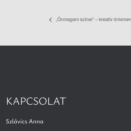
„Önmagam színei” – kreatív önismere
KAPCSOLAT
Szlávics Anna