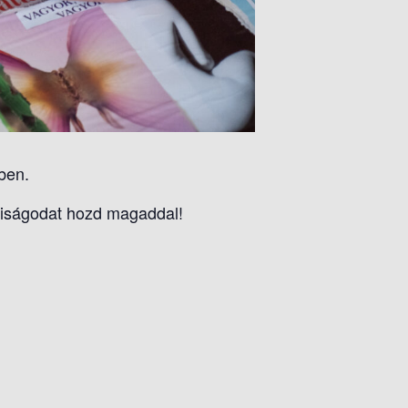
ben.
siságodat hozd magaddal!