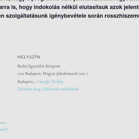
 arra is, hogy indokolás nélkül elutasítsuk azok jelen
en szolgáltatásunk igénybevétele során rosszhiszemű
HELYSZÍN
Budai Egyszülős Központ
1122 Budapest, Magyar Jakobinusok tere 1.
Budapest
,
+ Google Térkép
Tekintse meg a Helyszín weboldalát
nei-
knek?