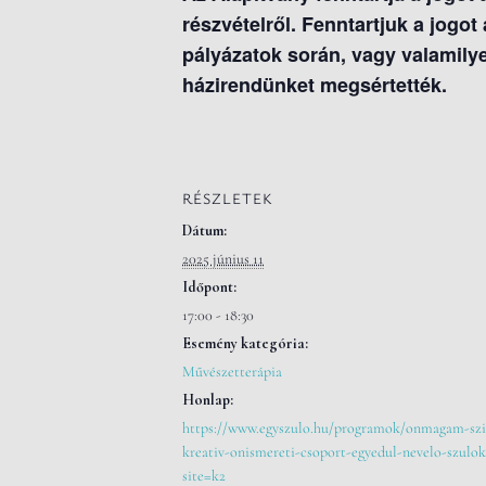
részvételről. Fenntartjuk a jogot
pályázatok során, vagy valamily
házirendünket megsértették.
RÉSZLETEK
Dátum:
2025 június 11
Időpont:
17:00 - 18:30
Esemény kategória:
Művészetterápia
Honlap:
https://www.egyszulo.hu/programok/onmagam-szi
kreativ-onismereti-csoport-egyedul-nevelo-szulo
site=k2