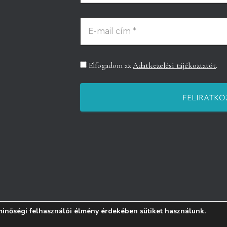
Elfogadom az
Adatkezelési tájékoztatót
.
inőségi felhasználói élmény érdekében sütiket használunk.
ESEMÉNYEK
EGYESÜLET
BLOG
© Szlávi