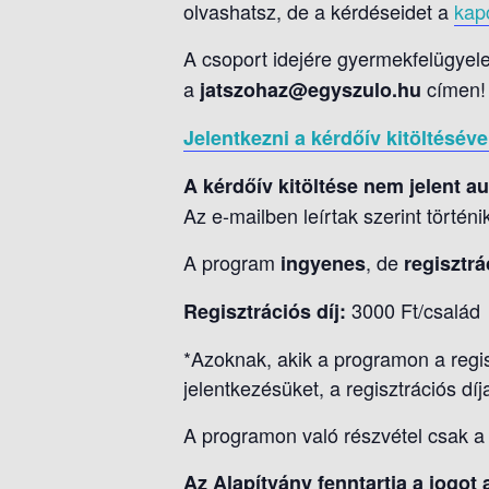
olvashatsz, de a kérdéseidet a
kap
A csoport idejére gyermekfelügyelet
a
címen!
jatszohaz@egyszulo.hu
Jelentkezni
a kérdőív kitöltésével
A kérdőív kitöltése nem jelent a
Az e-mailben leírtak szerint történi
A program
, de
ingyenes
regisztrá
3000 Ft/család
Regisztrációs díj:
*Azoknak, akik a programon a regi
jelentkezésüket, a regisztrációs dí
A programon való részvétel csak a 
Az Alapítvány fenntartja a jogot