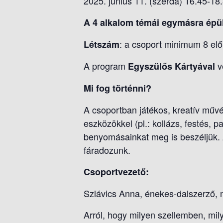
2025. június 11. (szerda) 16.45-18.
A 4 alkalom témái egymásra épüln
: a csoport minimum 8 elő
Létszám
A program
v
Egyszülős Kártyával
Mi fog történni?
A csoportban játékos, kreatív művés
eszközökkel (pl.: kollázs, festés,
benyomásainkat meg is beszéljük.
fáradozunk.
Csoportvezető:
Szlávics Anna, énekes-dalszerző,
Arról, hogy milyen szellemben, mi