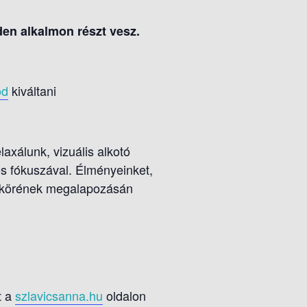
den alkalmon részt vesz.
od
kiváltani
axálunk, vizuális alkotó
és fókuszával. Élményeinket,
égkörének megalapozásán
t a
szlavicsanna.hu
oldalon