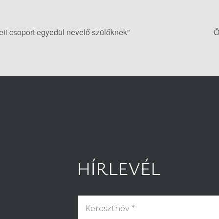
ti csoport egyedül nevelő szülőknek”
Ö
HÍRLEVÉL