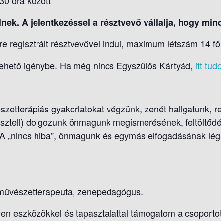
30 óra között
ek. A jelentkezéssel a résztvevő vállalja, hogy min
re regisztrált résztvevővel indul, maximum létszám 14 fő
ehető igénybe. Ha még nincs Egyszülős Kártyád,
itt tud
zetterápiás gyakorlatokat végzünk, zenét hallgatunk, rel
 pasztell) dolgozunk önmagunk megismerésének, feltöltőd
 A „nincs hiba”, önmagunk és egymás elfogadásának l
 művészetterapeuta, zenepedagógus.
lyen eszközökkel és tapasztalattal támogatom a csoporto