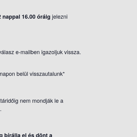
jelezni
2 nappal 16.00 óráig
válasz e-mailben igazoljuk vissza.
napon belül visszautalunk*
atáridőig nem mondják le a
.
 bírálja el és dönt a