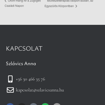
Művészetterápiás csoport Budán, az
Öröm-Hang-Ár a Zugligeti
Családi Napon
Egyszülős Központban
KAPCSOLAT
Szlávics Anna
+36 30 466 35 76
kapcsolat@szlavicsanna.hu