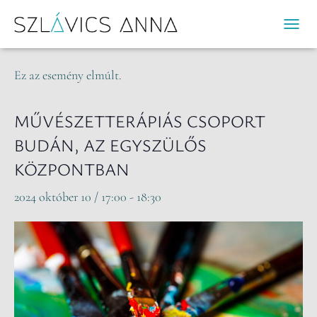
« Összes Események
N
A
V
Ez az esemény elmúlt.
I
G
Á
MŰVÉSZETTERÁPIÁS CSOPORT
C
BUDÁN, AZ EGYSZÜLŐS
I
Ó
KÖZPONTBAN
B
E
2024 október 10 / 17:00
-
18:30
-
/
K
I
K
A
P
C