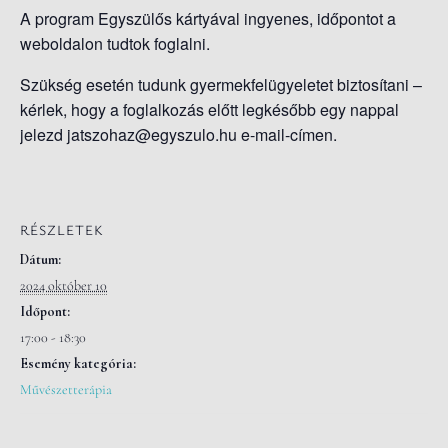
A program Egyszülős kártyával ingyenes, időpontot a
weboldalon tudtok foglalni.
Szükség esetén tudunk gyermekfelügyeletet biztosítani –
kérlek, hogy a foglalkozás előtt legkésőbb egy nappal
jelezd jatszohaz@egyszulo.hu e-mail-címen.
RÉSZLETEK
Dátum:
2024 október 10
Időpont:
17:00 - 18:30
Esemény kategória:
Művészetterápia