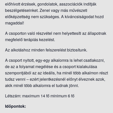
előhívott érzések, gondolatok, asszociációk indítják
beszélgetéseinket. Zenei vagy más művészeti
előképzettség nem szükséges. A kíváncsiságodat hozd
magaddal!
A csoporton való részvétel nem helyettesíti az állapotnak
megfelelő terápiás kezelést.
Az alkotáshoz minden felszerelést biztosítunk.
A csoport nyitott, egy-egy alkalomra is lehet csatlakozni,
de az a folyamat megélése és a csoport kialakulása
szempontjából az az ideális, ha minél több alkalmon részt
tudsz venni – ezért jelentkezésnél előnyt élveznek azok,
akik minél több alkalomra el tudnak jönni.
Létszám: maximum 14 fő minimum 6 fő
Időpontok: