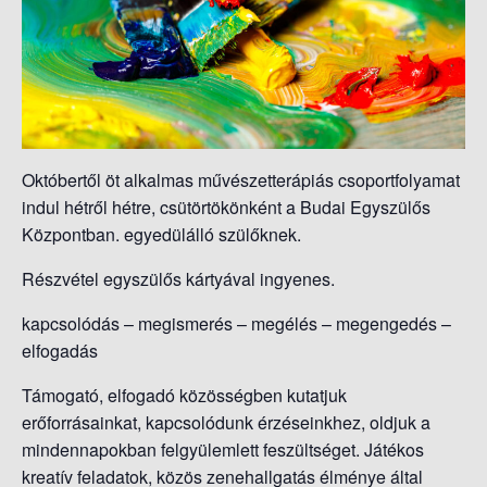
S
O
L
Á
S
A
Októbertől öt alkalmas művészetterápiás csoportfolyamat
indul hétről hétre, csütörtökönként a Budai Egyszülős
Központban. egyedülálló szülőknek.
Részvétel egyszülős kártyával ingyenes.
kapcsolódás – megismerés – megélés – megengedés –
elfogadás
Támogató, elfogadó közösségben kutatjuk
erőforrásainkat, kapcsolódunk érzéseinkhez, oldjuk a
mindennapokban felgyülemlett feszültséget. Játékos
kreatív feladatok, közös zenehallgatás élménye által