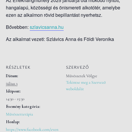
Az Énekhangműhely 2025 januárja óta működő nyitott,
S
hangalapú, közösségi és önismereti alkotótér, amelybe
O
ezen az alkalmon rövid bepillantást nyerhetsz.
L
Á
Bővebben:
szlavicsanna.hu
S
Az alkalmat vezeti:
Szlávics Anna és
Földi Veronika
A
RÉSZLETEK
SZERVEZŐ
Dátum:
Művészetek Völgye
Tekintse meg a Szervező
július 3
weboldalát
Időpont:
14:30 - 15:30
Esemény kategória:
Művészetterápia
Honlap:
https://www.facebook.com/even