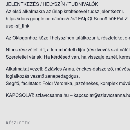
JELENTKEZÉS / HELYSZÍN / TUDNIVALÓK
Az első alkalmakra az űrlap kitöltésével tudsz jelentkezni.
https://docs.google.com/forms/d/e/1FAIpQLSdon9fh0FP
usp=sf_link
Az Oktogonhoz közeli helyszínen találkozunk, részleteket e
Nincs részvételi díj, a terembérleti díjra (résztvevők számát
Szeretettel várlak! Ha kérdésed van, ha visszajeleznél, kere
Alkalmakat vezeti: Szlávics Anna, énekes-dalszerző, művés
foglalkozás vezető zenepedagógus,
Segítő, facilitátor: Földi Veronika, jazzénekes, komplex mű
KAPCSOLAT: szlavicsanna.hu – kapcsolat@szlavicsanna.h
RÉSZLETEK