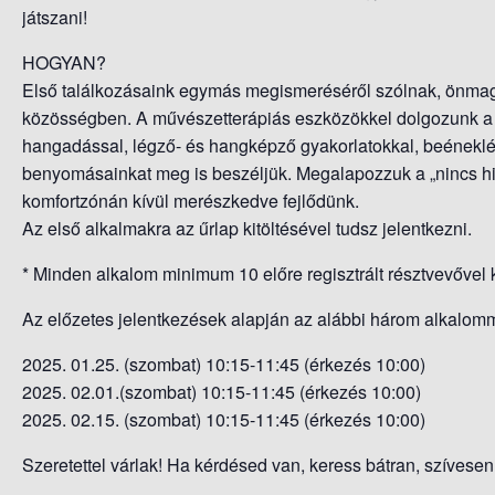
játszani!
HOGYAN?
Első találkozásaink egymás megismeréséről szólnak, önmagun
közösségben. A művészetterápiás eszközökkel dolgozunk a h
hangadással, légző- és hangképző gyakorlatokkal, beéneklé
benyomásainkat meg is beszéljük. Megalapozzuk a „nincs hib
komfortzónán kívül merészkedve fejlődünk.
Az első alkalmakra az űrlap kitöltésével tudsz jelentkezni.
* Minden alkalom minimum 10 előre regisztrált résztvevővel 
Az előzetes jelentkezések alapján az alábbi három alkalomm
2025. 01.25. (szombat) 10:15-11:45 (érkezés 10:00)
2025. 02.01.(szombat) 10:15-11:45 (érkezés 10:00)
2025. 02.15. (szombat) 10:15-11:45 (érkezés 10:00)
Szeretettel várlak! Ha kérdésed van, keress bátran, szívesen