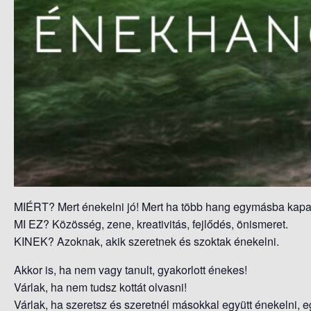
MIÉRT? Mert énekelni jó! Mert ha több hang egymásba kapa
MI EZ? Közösség, zene, kreativitás, fejlődés, önismeret.
KINEK? Azoknak, akik szeretnek és szoktak énekelni.
Akkor is, ha nem vagy tanult, gyakorlott énekes!
Várlak, ha nem tudsz kottát olvasni!
Várlak, ha szeretsz és szeretnél másokkal együtt énekelni, e