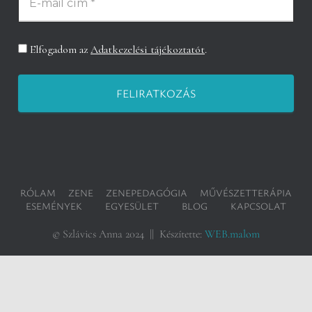
Elfogadom az
Adatkezelési tájékoztatót
.
RÓLAM
ZENE
ZENEPEDAGÓGIA
MŰVÉSZETTERÁPIA
ESEMÉNYEK
EGYESÜLET
BLOG
KAPCSOLAT
© Szlávics Anna 2024 || Készítette:
WEB.malom