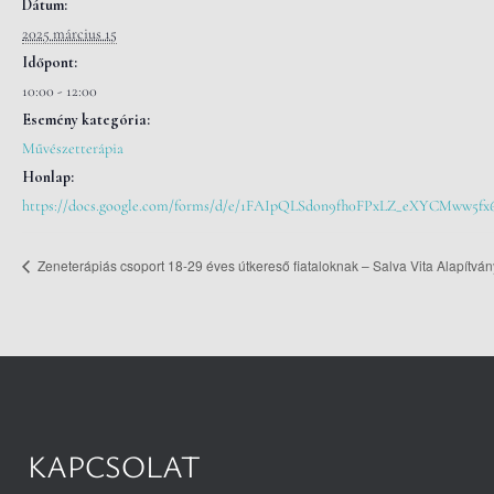
Dátum:
2025 március 15
Időpont:
10:00 - 12:00
Esemény kategória:
Művészetterápia
Honlap:
https://docs.google.com/forms/d/e/1FAIpQLSdon9fh0FPxLZ_eXYCMww5f
Zeneterápiás csoport 18-29 éves útkereső fiataloknak – Salva Vita Alapítván
KAPCSOLAT