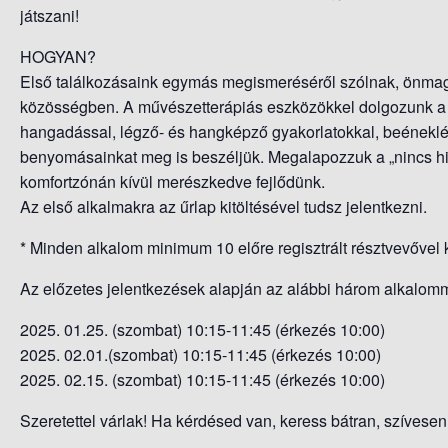
játszani!
HOGYAN?
Első találkozásaink egymás megismeréséről szólnak, önmagun
közösségben. A művészetterápiás eszközökkel dolgozunk a h
hangadással, légző- és hangképző gyakorlatokkal, beéneklé
benyomásainkat meg is beszéljük. Megalapozzuk a „nincs hib
komfortzónán kívül merészkedve fejlődünk.
Az első alkalmakra az űrlap kitöltésével tudsz jelentkezni.
* Minden alkalom minimum 10 előre regisztrált résztvevővel 
Az előzetes jelentkezések alapján az alábbi három alkalomm
2025. 01.25. (szombat) 10:15-11:45 (érkezés 10:00)
2025. 02.01.(szombat) 10:15-11:45 (érkezés 10:00)
2025. 02.15. (szombat) 10:15-11:45 (érkezés 10:00)
Szeretettel várlak! Ha kérdésed van, keress bátran, szívesen