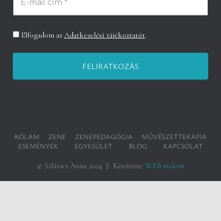
Elfogadom az
Adatkezelési tájékoztatót
.
RÓLAM
ZENE
ZENEPEDAGÓGIA
MŰVÉSZETTERÁPIA
ESEMÉNYEK
EGYESÜLET
BLOG
KAPCSOLAT
© Szlávics Anna 2024 || Készítette:
WEB.malom