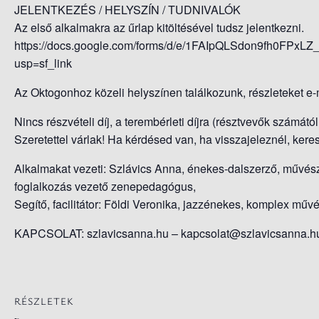
JELENTKEZÉS / HELYSZÍN / TUDNIVALÓK
Az első alkalmakra az űrlap kitöltésével tudsz jelentkezni.
https://docs.google.com/forms/d/e/1FAIpQLSdon9fh0FP
usp=sf_link
Az Oktogonhoz közeli helyszínen találkozunk, részleteket e
Nincs részvételi díj, a terembérleti díjra (résztvevők számát
Szeretettel várlak! Ha kérdésed van, ha visszajeleznél, kere
Alkalmakat vezeti: Szlávics Anna, énekes-dalszerző, művés
foglalkozás vezető zenepedagógus,
Segítő, facilitátor: Földi Veronika, jazzénekes, komplex mű
KAPCSOLAT: szlavicsanna.hu – kapcsolat@szlavicsanna.h
RÉSZLETEK