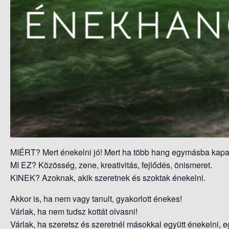
MIÉRT? Mert énekelni jó! Mert ha több hang egymásba kapa
MI EZ? Közösség, zene, kreativitás, fejlődés, önismeret.
KINEK? Azoknak, akik szeretnek és szoktak énekelni.
Akkor is, ha nem vagy tanult, gyakorlott énekes!
Várlak, ha nem tudsz kottát olvasni!
Várlak, ha szeretsz és szeretnél másokkal együtt énekelni, e