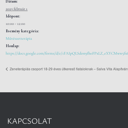
Dátum:
2025 február 1
Időpont:
10:00 - 12:00
Esemény kategória:
Művészetterápia
Honlap:
https://docs.google.com/forms/d/e/1FAIpQLSdon9fh0FPxLZ_eXYCMww5f
Zeneterápiás csoport 18-29 éves útkereső fiataloknak – Salva Vita Alapítván
KAPCSOLAT