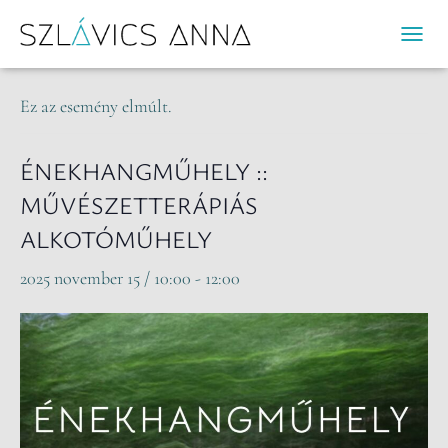
« Összes Események
N
A
V
Ez az esemény elmúlt.
I
G
Á
ÉNEKHANGMŰHELY ::
C
MŰVÉSZETTERÁPIÁS
I
Ó
ALKOTÓMŰHELY
B
E
2025 november 15 / 10:00
-
12:00
-
/
K
I
K
A
P
C