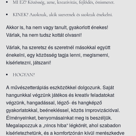
MI EZ?
Közösség, zene, kreativitás, fejlődés, önismeret.
KINEK?
Azoknak, akik szeretnek és szoktak énekelni.
Akkor is, ha nem vagy tanult, gyakorlott énekes!
Várlak, ha nem tudsz kottát olvasni!
Várlak, ha szeretsz és szeretnél másokkal együtt
énekelni, egy közösség tagja lenni, megismerni,
kísérletezni, játszani!
HOGYAN?
A művészetterápiás eszközökkel dolgozunk. Saját
hangunkkal végzünk játékos és kreatív feladatokat
végzünk, hangadással, légző- és hangképző
gyakorlatokkal, beénekléssel, közös improvizációval.
Élményeinket, benyomásainkat meg is beszéljük.
Megalapozzuk a „nincs hiba” légkörét, ahol szabadon
kísérletezhetünk, és a komfortzónán kívül merészkedve