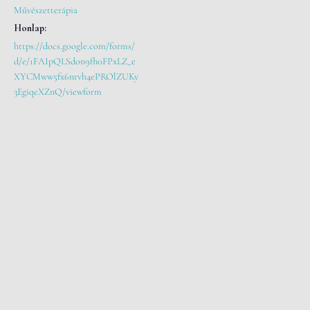
Művészetterápia
Honlap:
https://docs.google.com/forms/
d/e/1FAIpQLSdon9fh0FPxLZ_e
XYCMww5fx6nrvh4ePROlZUKy
3EgiqeXZnQ/viewform