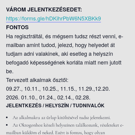
VÁROM JELENTKEZÉSEDET:
https://forms.gle/hDKihrPbW6N5XBKk9
FONTOS
Ha regisztráltál, és mégsem tudsz részt venni, e-
mailban amint tudod, jelezd, hogy helyedet át
tudjam adni valakinek, aki esetleg a helyszín
befogadó képességének korláta miatt nem jutott
be.
Tervezett alkalmak ősztől:
09.27., 10.11., 10.25., 11.15., 11.29.,12.20.
2026. 01.10., 01.24., 02.14., 02.28.
JELENTKEZÉS / HELYSZÍN / TUDNIVALÓK
Az alkalmakra az űrlap kitöltésével tudsz jelentkezni.
Az Oktogonhoz közeli helyszínen találkozunk, részleteket e-
mailban küldöm el neked. Ezért is fontos, hogy olyan