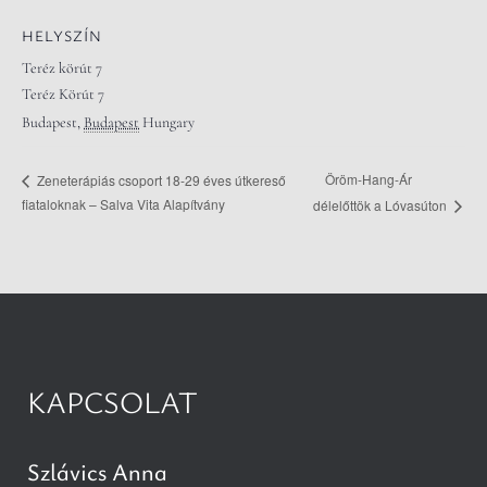
HELYSZÍN
Teréz körút 7
Teréz Körút 7
Budapest
,
Budapest
Hungary
Öröm-Hang-Ár
Zeneterápiás csoport 18-29 éves útkereső
fiataloknak – Salva Vita Alapítvány
délelőttök a Lóvasúton
KAPCSOLAT
Szlávics Anna