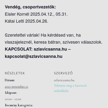
Vendég, csoportvezetők:
Eisler Kornél 2025.04.12., 05.31.
Kátai Letti
2025.04.26.
Szeretettel várlak! Ha kérdésed van, ha
visszajeleznél, keress bátran, szívesen válaszolok.
KAPCSOLAT: szlavicsanna.hu –
kapcsolat@szlavicsanna.hu
RÉSZLETEK
SZERVEZŐ
Dátum:
szlavicsanna.hu
Tekintse meg a Szervező
2025 november 15
weboldalát
Időpont:
10:00 - 12:00
Esemény kategória: