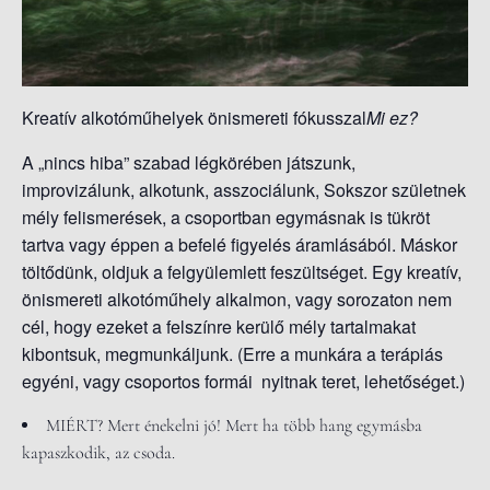
S
O
L
Á
Kreatív alkotóműhelyek önismereti fókusszal
Mi ez?
S
A
A „nincs hiba” szabad légkörében játszunk,
improvizálunk, alkotunk, asszociálunk, Sokszor születnek
mély felismerések, a csoportban egymásnak is tükröt
tartva vagy éppen a befelé figyelés áramlásából. Máskor
töltődünk, oldjuk a felgyülemlett feszültséget. Egy kreatív,
önismereti alkotóműhely alkalmon, vagy sorozaton nem
cél, hogy ezeket a felszínre kerülő mély tartalmakat
kibontsuk, megmunkáljunk. (Erre a munkára a terápiás
egyéni, vagy csoportos formái nyitnak teret, lehetőséget.)
MIÉRT?
Mert énekelni jó! Mert ha több hang egymásba
kapaszkodik, az csoda.