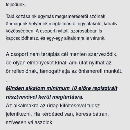
fejlődünk.
Találkozásaink egymás megismeréséről szólnak,
önmagunk helyének megtalálásról egy alakuló, kreatív
közösségben. A csoport nyitott, szorosabban is
kapcsolódhatsz, és egy-egy alkalomra is várunk.
A csoport nem terápiás cél menten szerveződik,
de olyan élményeket kínál, ami utat nyithat az
önreflexiónak, támogathatja az önismereti munkát.
Minden alkalom minimum 10 előre regisztrált
résztvevővel kerül megtartásra.
Az alkalmakra az űrlap kitöltésével tudsz
jelentkezni. H
a kérdésed van, keress bátran,
szívesen válaszolok.