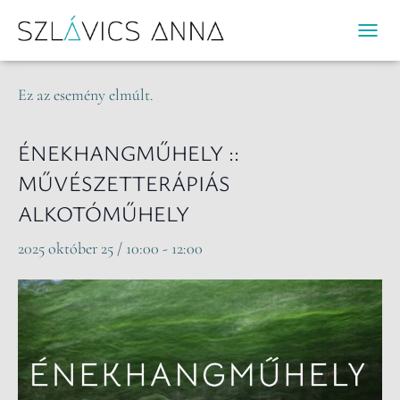
« Összes Események
N
A
V
Ez az esemény elmúlt.
I
G
Á
ÉNEKHANGMŰHELY ::
C
MŰVÉSZETTERÁPIÁS
I
Ó
ALKOTÓMŰHELY
B
E
2025 október 25 / 10:00
-
12:00
-
/
K
I
K
A
P
C