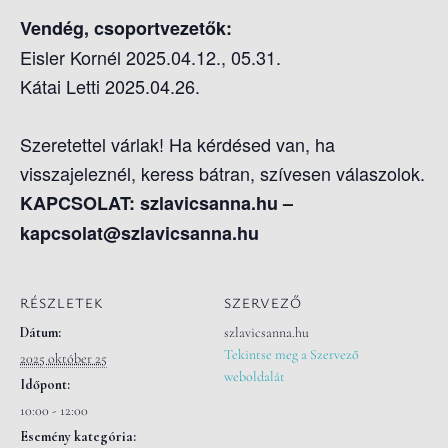
Vendég, csoportvezetők:
Eisler Kornél 2025.04.12., 05.31.
Kátai Letti
2025.04.26.
Szeretettel várlak! Ha kérdésed van, ha
visszajeleznél, keress bátran, szívesen válaszolok.
KAPCSOLAT: szlavicsanna.hu –
kapcsolat@szlavicsanna.hu
RÉSZLETEK
SZERVEZŐ
Dátum:
szlavicsanna.hu
Tekintse meg a Szervező
2025 október 25
weboldalát
Időpont:
10:00 - 12:00
Esemény kategória: