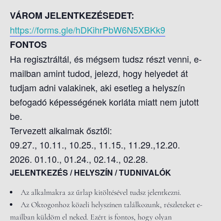
VÁROM JELENTKEZÉSEDET:
https://forms.gle/hDKihrPbW6N5XBKk9
FONTOS
Ha regisztráltál, és mégsem tudsz részt venni, e-
mailban amint tudod, jelezd, hogy helyedet át
tudjam adni valakinek, aki esetleg a helyszín
befogadó képességének korláta miatt nem jutott
be.
Tervezett alkalmak ősztől:
09.27., 10.11., 10.25., 11.15., 11.29.,12.20.
2026. 01.10., 01.24., 02.14., 02.28.
JELENTKEZÉS / HELYSZÍN / TUDNIVALÓK
Az alkalmakra az űrlap kitöltésével tudsz jelentkezni.
Az Oktogonhoz közeli helyszínen találkozunk, részleteket e-
mailban küldöm el neked. Ezért is fontos, hogy olyan