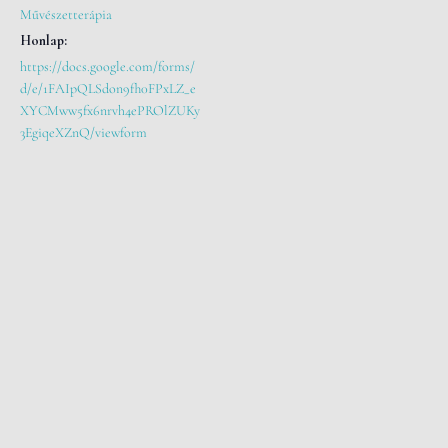
Művészetterápia
Honlap:
https://docs.google.com/forms/
d/e/1FAIpQLSdon9fh0FPxLZ_e
XYCMww5fx6nrvh4ePROlZUKy
3EgiqeXZnQ/viewform