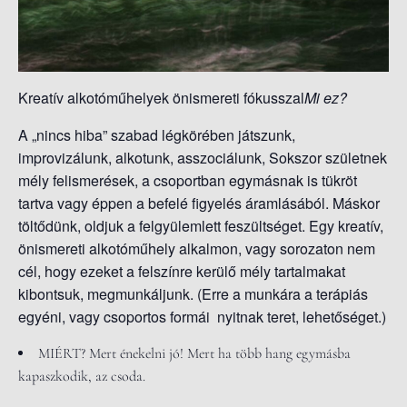
S
O
L
Á
Kreatív alkotóműhelyek önismereti fókusszal
Mi ez?
S
A
A „nincs hiba” szabad légkörében játszunk,
improvizálunk, alkotunk, asszociálunk, Sokszor születnek
mély felismerések, a csoportban egymásnak is tükröt
tartva vagy éppen a befelé figyelés áramlásából. Máskor
töltődünk, oldjuk a felgyülemlett feszültséget. Egy kreatív,
önismereti alkotóműhely alkalmon, vagy sorozaton nem
cél, hogy ezeket a felszínre kerülő mély tartalmakat
kibontsuk, megmunkáljunk. (Erre a munkára a terápiás
egyéni, vagy csoportos formái nyitnak teret, lehetőséget.)
MIÉRT?
Mert énekelni jó! Mert ha több hang egymásba
kapaszkodik, az csoda.