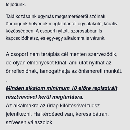
fejlődünk.
Találkozásaink egymás megismeréséről szólnak,
önmagunk helyének megtalálásról egy alakuló, kreatív
közösségben. A csoport nyitott, szorosabban is
kapcsolódhatsz, és egy-egy alkalomra is várunk.
A csoport nem terápiás cél menten szerveződik,
de olyan élményeket kínál, ami utat nyithat az
önreflexiónak, támogathatja az önismereti munkát.
Minden alkalom minimum 10 előre regisztrált
résztvevővel kerül megtartásra.
Az alkalmakra az űrlap kitöltésével tudsz
jelentkezni. H
a kérdésed van, keress bátran,
szívesen válaszolok.