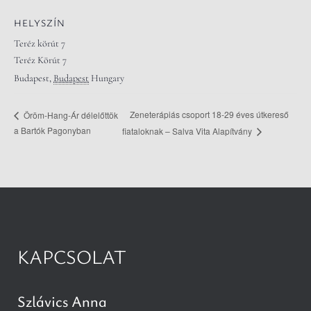
HELYSZÍN
Teréz körút 7
Teréz Körút 7
Budapest
,
Budapest
Hungary
Zeneterápiás csoport 18-29 éves útkereső
Öröm-Hang-Ár délelőttök
a Bartók Pagonyban
fiataloknak – Salva Vita Alapítvány
KAPCSOLAT
Szlávics Anna