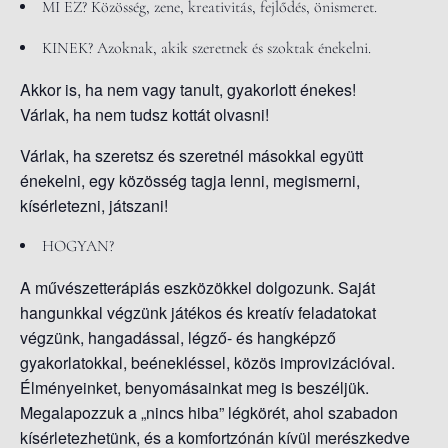
MI EZ?
Közösség, zene, kreativitás, fejlődés, önismeret.
KINEK?
Azoknak, akik szeretnek és szoktak énekelni.
Akkor is, ha nem vagy tanult, gyakorlott énekes!
Várlak, ha nem tudsz kottát olvasni!
Várlak, ha szeretsz és szeretnél másokkal együtt
énekelni, egy közösség tagja lenni, megismerni,
kísérletezni, játszani!
HOGYAN?
A művészetterápiás eszközökkel dolgozunk. Saját
hangunkkal végzünk játékos és kreatív feladatokat
végzünk, hangadással, légző- és hangképző
gyakorlatokkal, beénekléssel, közös improvizációval.
Élményeinket, benyomásainkat meg is beszéljük.
Megalapozzuk a „nincs hiba” légkörét, ahol szabadon
kísérletezhetünk, és a komfortzónán kívül merészkedve