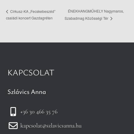
ÉNEKHANGMŰHELY Nagymaros,
Cirkusz-KA „Fecskebeszéd”
családi koncert Gazdagréten
Szabadmag Közösségi Tér
KAPCSOLAT
Szlávics Anna
+36 30 466 35 76
kapcsolat@szlavicsanna.hu