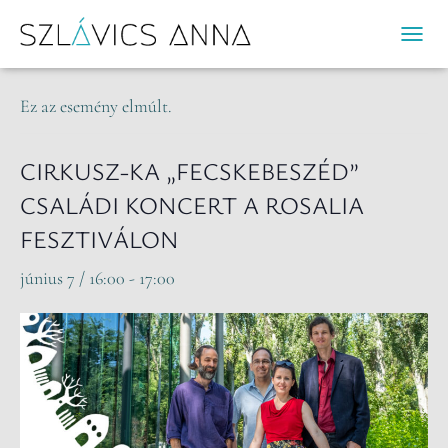
« Összes Események
N
A
V
Ez az esemény elmúlt.
I
G
Á
CIRKUSZ-KA „FECSKEBESZÉD”
C
CSALÁDI KONCERT A ROSALIA
I
Ó
FESZTIVÁLON
B
E
június 7 / 16:00
-
17:00
-
/
K
I
K
A
P
C