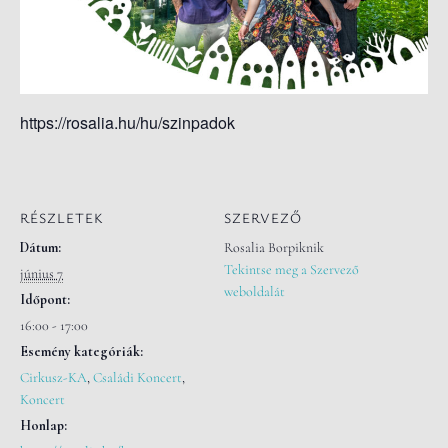
S
O
L
Á
S
https://rosalia.hu/hu/szinpadok
A
RÉSZLETEK
SZERVEZŐ
Dátum:
Rosalia Borpiknik
Tekintse meg a Szervező
június 7
weboldalát
Időpont:
16:00 - 17:00
Esemény kategóriák:
Cirkusz-KA
,
Családi Koncert
,
Koncert
Honlap: