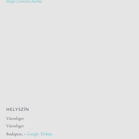
https://rosalia.hu/hu
HELYSZÍN
Városliget
Városliget
Budapest
,
+ Google Térkép